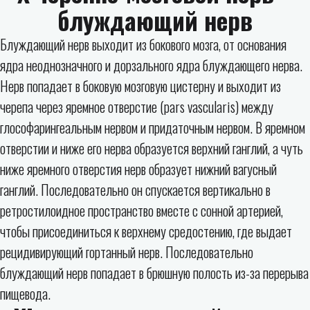
блуждающий нерв
Блуждающий нерв выходит из бокового мозга, от основания
ядра неоднозначного и дорзального ядра блуждающего нерва.
Нерв попадает в боковую мозговую цистерну и выходит из
черепа через яремное отверстие (pars vascularis) между
глософарингеальным нервом и придаточным нервом. В яремном
отверстии и ниже его нерва образуется верхний ганглий, а чуть
ниже яремного отверстия нерв образует нижний вагусный
ганглий. Последовательно он спускается вертикально в
ретростилоидное пространство вместе с сонной артерией,
чтобы присоединиться к верхнему средостению, где выдает
рецидивирующий гортанный нерв. Последовательно
блуждающий нерв попадает в брюшную полость из-за перерыва
пищевода.