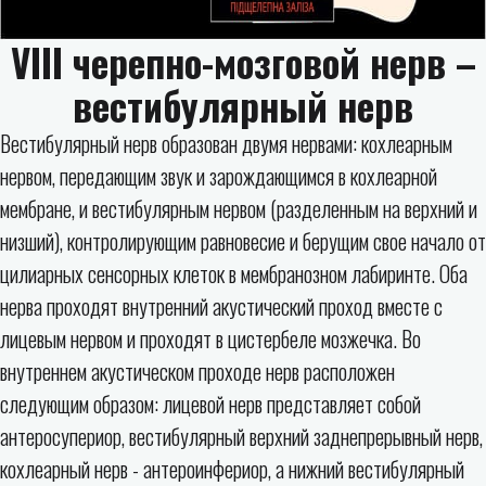
VIII черепно-мозговой нерв –
вестибулярный нерв
Вестибулярный нерв образован двумя нервами: кохлеарным
нервом, передающим звук и зарождающимся в кохлеарной
мембране, и вестибулярным нервом (разделенным на верхний и
низший), контролирующим равновесие и берущим свое начало от
цилиарных сенсорных клеток в мембранозном лабиринте. Оба
нерва проходят внутренний акустический проход вместе с
лицевым нервом и проходят в цистербеле мозжечка. Во
внутреннем акустическом проходе нерв расположен
следующим образом: лицевой нерв представляет собой
антеросупериор, вестибулярный верхний заднепрерывный нерв,
кохлеарный нерв - антероинфериор, а нижний вестибулярный