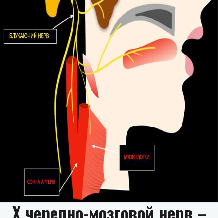
X черепно-мозговой нерв –