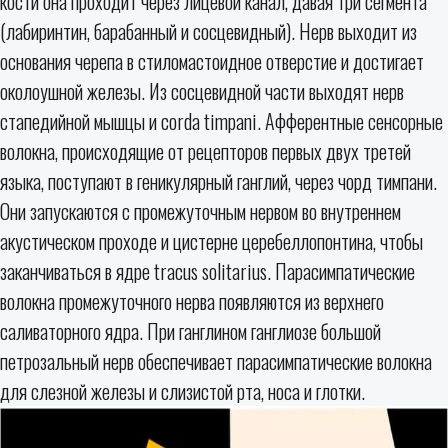
кости она проходит через лицевой канал, давая три сегмента
(лабиринтин, барабанный и сосцевидный). Нерв выходит из
основания черепа в стиломастоидное отверстие и достигает
околоушной железы. Из сосцевидной части выходят нерв
стапедийной мышцы и corda timpani. Афферентные сенсорные
волокна, происходящие от рецепторов первых двух третей
языка, поступают в геникулярный ганглий, через чорд тимпани.
Они запускаются с промежуточным нервом во внутреннем
акустическом проходе и цистерне церебеллопонтина, чтобы
заканчиваться в ядре tracus solitarius. Парасимпатические
волокна промежуточного нерва появляются из верхнего
саливаторного ядра. При ганглином ганглиозе большой
петрозальный нерв обеспечивает парасимпатические волокна
для слезной железы и слизистой рта, носа и глотки.