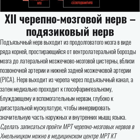
XII черепно-мозговой нерв –
подязиковый нерв
Подъязычный нерв выходит из продолговатого мозга в виде
ряда корней, простирающийся от вентролатеральной борозды
мозга до латеральной мозжечково-мозговой цистерны, вблизи
позвоночной артерии и нижней задней мозжечковой артерии
(PICA). Нерв выходит из черепа через подъязычный канал, а
затем медиально проходит к глософарингеальному,
блуждающему и вспомогательным нервам, глубоко к
дигастральной мускулатуре, чтобы иннервировать
значительную часть наружных и внутренних мышц языка.
Сделать записаться пройти МРТ черепно-мозговых нервов в
Хмельницком можно в медицинском центре МРТ КТ