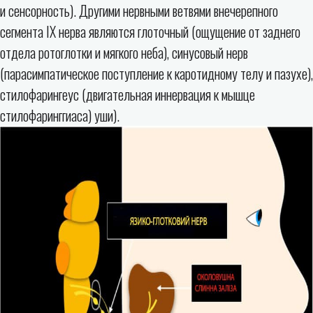
и сенсорность). Другими нервными ветвями внечерепного
сегмента IX нерва являются глоточный (ощущение от заднего
отдела ротоглотки и мягкого неба), синусовый нерв
(парасимпатическое поступление к каротидному телу и пазухе),
стилофарингеус (двигательная иннервация к мышце
стилофаринггиаса) уши).