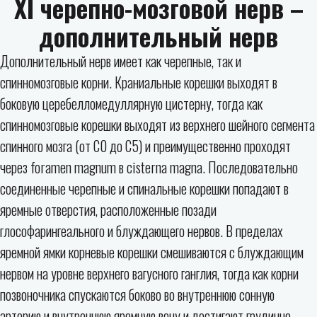
XI черепно-мозговой нерв –
дополнительный нерв
Дополнительный нерв имеет как черепные, так и
спинномозговые корни. Краниальные корешки выходят в
боковую церебелломедуллярную цистерну, тогда как
спинномозговые корешки выходят из верхнего шейного сегмента
спинного мозга (от C0 до C5) и преимущественно проходят
через foramen magnum в cisterna magna. Последовательно
соединенные черепные и спинальные корешки попадают в
яремные отверстия, расположенные позади
глософарингеального и блуждающего нервов. В пределах
яремной ямки корневые корешки смешиваются с блуждающим
нервом на уровне верхнего вагусного ганглия, тогда как корни
позвоночника спускаются боково во внутреннюю сонную
артерию и внутреннюю яремную вену и достигают грудинно-