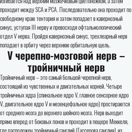
изгибается над верхним мозжечковым цветоножком, а затем
проходит между SCA и PCA. Последовательно она проходит по
свободному краю тентория и затем попадает в кавернозный
синус, уступая III нерву и превосходя офтальмологический
отдел V нерва. Пройдя кавернозный синус, трехлеарный нерв
попадает в орбиту через верхнюю орбитальную щель.
V черепно-мозговой нерв –
тройничный нерв
Тройничный нерв – это самый большой черепной нерв,
состоящий из чувственных и двигательных корней. Четыре
тройничных ядра (спинальное ядро ​​V, главное сенсорное ядро ​​
V, двигательное ядро ​​V и мезенцефальное ядро) простираются
от среднего мозга до верхнего шейного мозга. Нерв выходит
прямо вперед от боковых понов и проходит в пещере Меккеля,
где расположен тройничный ганглий (Гассерова ганглия), из