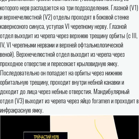
которого нерв распадается на три подразделения. Глазной (V1)
и верхнечелюстной (V2) отделы проходят в боковой стенке
кавернозного синуса, уступая VI черепному нерву. Глазной
отдел выходит из черепа через верхнюю трещину орбиты (с III,
IV, VI черепными нервами и верхней офтальмологической
веной). Верхнечелюстной отдел выходит из черепа через
проходное отверстие и пересекает крыловидную ямку.
Последовательно он попадает на орбиты через нижнюю
орбитальную трещину, проходит внутри небной канавки и
доходит до лица через небные отверстия. Мандибулярный
отдел (V3) выходит из черепа через яйцо foramen и проходит в
инфракрасную ямку.