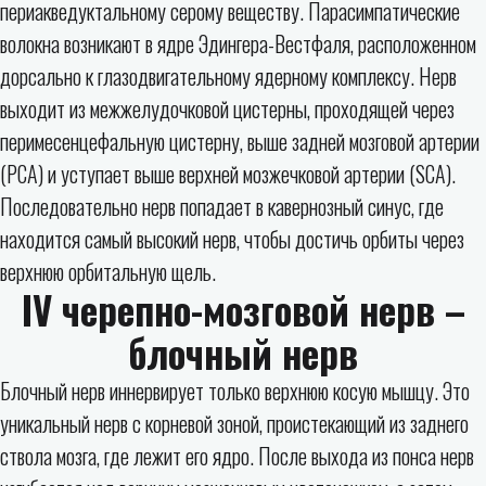
периакведуктальному серому веществу. Парасимпатические
волокна возникают в ядре Эдингера-Вестфаля, расположенном
дорсально к глазодвигательному ядерному комплексу. Нерв
выходит из межжелудочковой цистерны, проходящей через
перимесенцефальную цистерну, выше задней мозговой артерии
(PCA) и уступает выше верхней мозжечковой артерии (SCA).
Последовательно нерв попадает в кавернозный синус, где
находится самый высокий нерв, чтобы достичь орбиты через
верхнюю орбитальную щель.
IV черепно-мозговой нерв –
блочный нерв
Блочный нерв иннервирует только верхнюю косую мышцу. Это
уникальный нерв с корневой зоной, проистекающий из заднего
ствола мозга, где лежит его ядро. После выхода из понса нерв