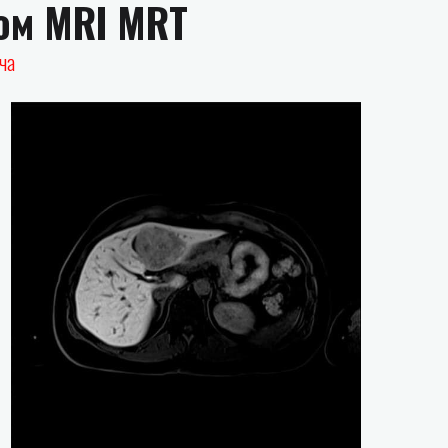
ом MRI MRT
ча