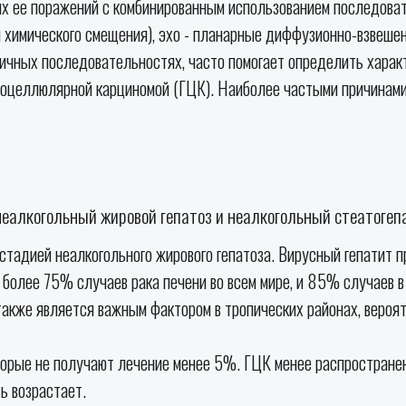
х ее поражений с комбинированным использованием последоват
я химического смещения), эхо - планарные диффузионно-взвеш
личных последовательностях, часто помогает определить характ
тоцеллюлярной карциномой (ГЦК). Наиболее частыми причинами
неалкогольный жировой гепатоз и неалкогольный стеатогеп
стадией неалкогольного жирового гепатоза. Вирусный гепатит п
о более 75% случаев рака печени во всем мире, и 85% случаев
также является важным фактором в тропических районах, вероят
рые не получают лечение менее 5%. ГЦК менее распространена
ь возрастает.