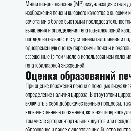
Магнитно-резонансная (МР) визуализация стала д
изображения печени высокого качества с высоким 
сочетании с более быстрыми последовательностям
выявления и определения гепатоцеллюлярной карц
последовательности с усилением гадолинием и по
одновременную оценку паренхимы печени и очагов
взвешенные (в том числе с использованием явлени
гепатобилиарной экскрецией.
Оценка образований пе
При оценке поражения печени с помощью визуализ
определение наличия цирроза. В отсутствии цирро
включать в себя доброкачественные процессы, так
злокачественные поражения, включая гиперваскуля
том числе артерио-портальных шунтов или псевдоо
образование и ранее существующих, быстро контра