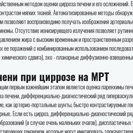
ейственным методом оценки цирроза печени и его осложнений.
контрастом мягких тканей. Автоматизированные методы обнаруж
и позволяют воспроизводимо получать изображения артериаль
иномы. Отсутствие ионизирующего излучения позволяет рутинн
давлением жира с высоким временным и пространственным разр
ых ее поражений с комбинированным использованием последоват
я химического сдвига), эхо - планарные диффузионно-взвешенн
чени при циррозе на МРТ
ации первым важнейшим этапом является оценка паренхимы печ
за печени, дифференциально-диагностический ряд гиперваскул
ие, как артерио-портальные шунты, быстро контрастируемые ге
рные. Если есть цирроз, дифференциально-диагностический ряд
бразований (в случае очень маленьких очагов), диспластичных 
стирующих гемангиом, которые могут имитировать злокачестве