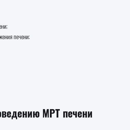
ени;
жения печени;
оведению МРТ печени