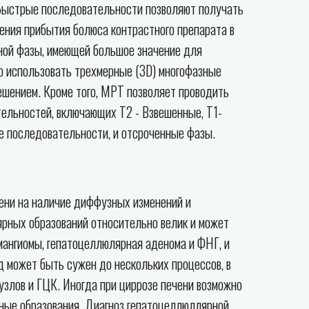
 Быстрые последовательности позволяют получать
ения прибытия болюса контрастного препарата в
ной фазы, имеющей большое значение для
о использовать трехмерные (3D) многофазные
ешением. Кроме того, МРТ позволяет проводить
ельностей, включающих T2 - Взвешенные, T1-
ые последовательности, и отсроченные фазы.
ени на наличие диффузных изменений и
ярных образований относительно велик и может
мангиомы, гепатоцеллюлярная аденома и ФНГ, и
 может быть сужен до нескольких процессов, в
узлов и ГЦК. Иногда при циррозе печени возможно
нные образования. Диагноз гепатоцеллюллярной