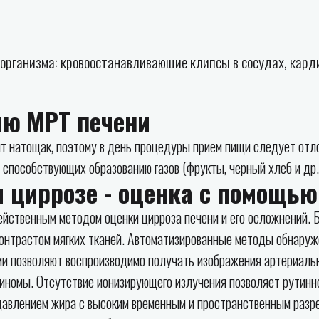
 организма: кровоостанавливающие клипсы в сосудах, кар
ию МРТ печени
т натощак, поэтому в день процедуры прием пищи следует отл
способствующих образованию газов (фрукты, черный хлеб и др.
и циррозе - оценка с помощь
ейственным методом оценки цирроза печени и его осложнений.
контрастом мягких тканей. Автоматизированные методы обнаруж
и позволяют воспроизводимо получать изображения артериаль
иномы. Отсутствие ионизирующего излучения позволяет рутинн
давлением жира с высоким временным и пространственным разр