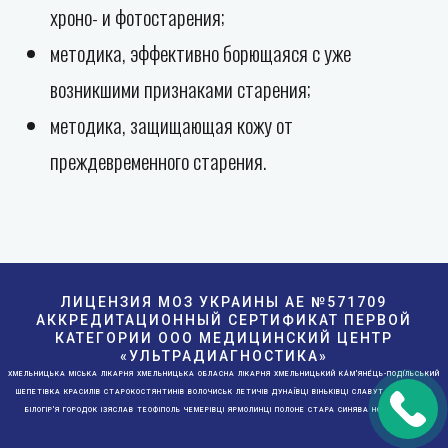
хроно- и фотостарения;
методика, эффективно борющаяся с уже
возникшими признаками старения;
методика, защищающая кожу от
преждевременного старения.
ЛИЦЕНЗИЯ МОЗ УКРАИНЫ АE №571709
АККРЕДИТАЦИОННЫЙ СЕРТИФИКАТ ПЕРВОЙ
КАТЕГОРИИ ООО МЕДИЦИНСКИЙ ЦЕНТР
«УЛЬТРАДИАГНОСТИКА»
ХМЕЛЬНИЦЬКА МІСЬКА ЛІКАРНЯ ХМЕЛЬНИЦЬКА ОБЛАСНА ЛІКАРНЯ ХМЕЛЬНИЦЬКИЙ КА́М'ЯНЕ́ЦЬ-ПОДІ́ЛЬСЬКИЙ
ШЕПЕТІВКА КРАСИЛІВ СТАРОКОСТЯНТИНІВ ВОЛОЧИСЬК ЛЕТИЧІВ ДУНАЇВЦІ ВІНЬКІВЦІ СЛАВУТА ДЕРАЖНЯ
БІЛОГІР'Я ГОРОДОК ІЗЯСЛАВ ТЕОФІПОЛЬ ЧЕМЕРІВЦІ ЯРМОЛИНЦІ ПОЛОНЕ СТАРА СИНЯВА НОВА УШИЦЯ