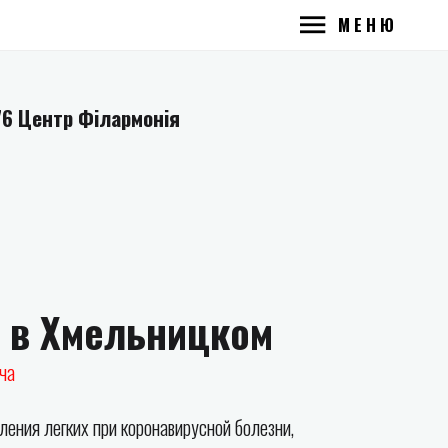
МЕНЮ
76 Центр Філармонія
е в Хмельницком
ча
ения легких при коронавирусной болезни,