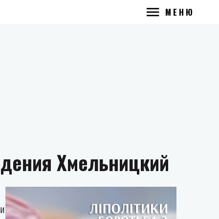
МЕНЮ
удения Хмельницкий
ии