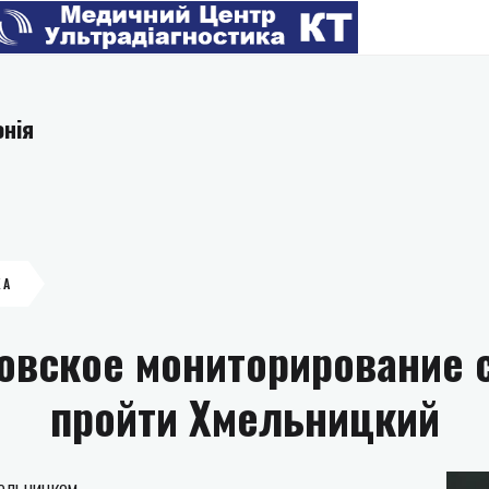
онія
КА
овское мониторирование 
пройти Хмельницкий
ельницком.