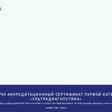
.
709 АККРЕДИТАЦИОННЫЙ СЕРТИФИКАТ ПЕРВОЙ КА
«УЛЬТРАДИАГНОСТИКА»
́ЦЬ-ПОДІ́ЛЬСЬКИЙ ШЕПЕТІВКА КРАСИЛІВ СТАРОКОСТЯНТИНІВ ВОЛОЧИСЬК ЛЕТИЧІВ ДУНАЇВЦІ ВІНЬКІВЦІ СЛАВУТА
СИНЯВА НОВА УШИЦЯ