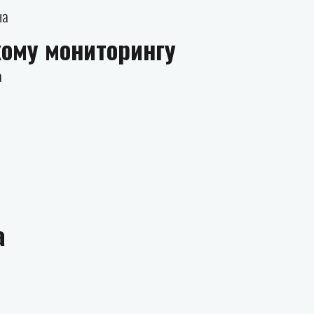
на
кому мониторингу
а
а