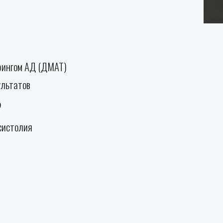
рингом АД (ДМАТ)
ультатов
?
систолия