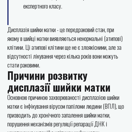
експертного класу.
Дисплазія шийки матки - це передраковий стан, при
якому в шийці матки виявляються ненормальні (атипові)
клітини. Ці атипові клітини ще не є злоякісними, але за
відсутності лікування через кілька років вони можуть
стати раковими.
Причини розвитку
дисплазії шийки матки
Основною причиною захворюваності дисплазією шийки
матки є інфікування вірусом папіломи людини (ВПЛ), що
призводить до хронічного запалення шийки матки,
порушення механізмів регуляції репарації ДНК і