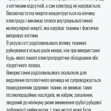
з клітинами відсутній, а сам електрод не нагрівається.
Високочастотна енергія концентрується на кінчику
електрода і викликає сплеск внутрішньоклітинної
молекулярної енергії, яка нагріває тканини і фактично
випаровує клітини.
В результаті радіохвильового впливу тканинні
руйнування в кілька разів менше, ніж при використанні
будь-якого іншого електрохірургічне обладнання або
хірургічного лазера.
Використання радіохвильового скальпеля для
видалення патологічного вогнища не супроводжується
пошкодженням здорових тканин, не виникає таких
післяопераційних наслідків, як набряк, запалення,
зведений до мінімуму ризик виникнення грубої рубцевої
деформації шийки матки, і тому метод може бути