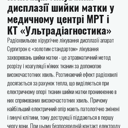
дисплазії шийки матки у
медичному центрі МРТ і
КТ «Ультрадіагностика»
Радіохвильове хірургічне лікування дисплазії апарат
Сургитрон є «золотим стандартом» лікування
захворювань шийки матки - це атравматичний метод
розрізу і коагуляції м'яких тканин за допомогою
високочастотних хвиль. Розтинаючий ефект радіохвилі
досягається за рахунок тепла, що виділяється при
електричному опорі тканин шийки матки проникненню в
них спрямованих високочастотних хвиль. Причому
найбільший електричний опір мають патологічно змінені
і гинучі клітини, тому деструкції піддаються в першу
чергу вони. При цьому безпосередній контакт електроду