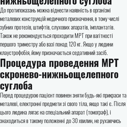
нижньощелепного суглоба
До протипоказань можна віднести наявність в організмі
металевих конструкцій медичного призначення, в тому числі
зубних протезів, штифтів, слухових апаратів, імплантатів.
Також не рекомендується проходити МРТ при вагітності
першого триместру або вазі понад 120 кг. Якщо у людини
клаустрофобія, йому призначається седативний засіб.
Процедура проведення МРТ
скронево-нижньощелепного
суглоба
Перед процедурою пацієнт повинен зняти будь-які прикраси та
металеві, електронні предмети зі свого тіла, якщо такі є. Після
цього людина лягає на спеціальний апарат (томограф), і
знаходиться в такому положенні до 30 хвилин, не рухаючись