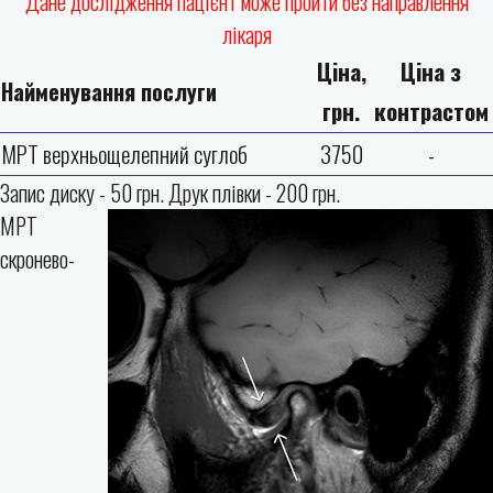
Дане дослідження пацієнт може пройти без направлення
лікаря
Ціна,
Ціна з
Найменування послуги
грн.
контрастом
МРТ верхньощелепний суглоб
3750
-
Запис диску - 50 грн. Друк плівки - 200 грн.
МРТ
скронево-