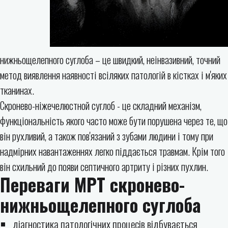
нижньощелепного суглоба – це швидкий, неінвазивний, точний
метод виявлення наявності всіляких патологій в кістках і м'яких
тканинах.
Скронево-ніжечелюстной суглоб - це складний механізм,
функціональність якого часто може бути порушена через те, що
він рухливий, а також пов'язаний з зубами людини і тому при
надмірних навантаженнях легко піддається травмам. Крім того
він схильний до появи септичного артриту і різних пухлин.
Переваги МРТ скронево-
нижньощелепного суглоба
діагностика патологічних процесів відбувається