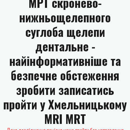
МРТ скронево-
нижньощелепного
суглоба щелепи
дентальне -
найінформативніше та
безпечне обстеження
зробити записатись
пройти у Хмельницькому
MRI MRT