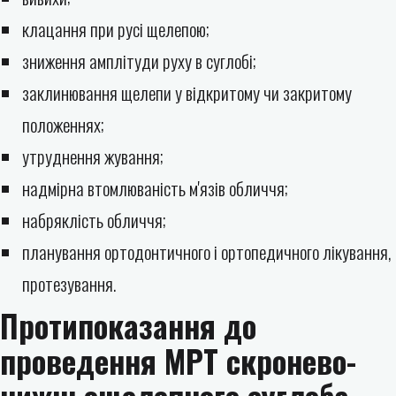
клацання при русі щелепою;
зниження амплітуди руху в суглобі;
заклинювання щелепи у відкритому чи закритому
положеннях;
утруднення жування;
надмірна втомлюваність м'язів обличчя;
набряклість обличчя;
планування ортодонтичного і ортопедичного лікування,
протезування.
Протипоказання до
проведення МРТ скронево-