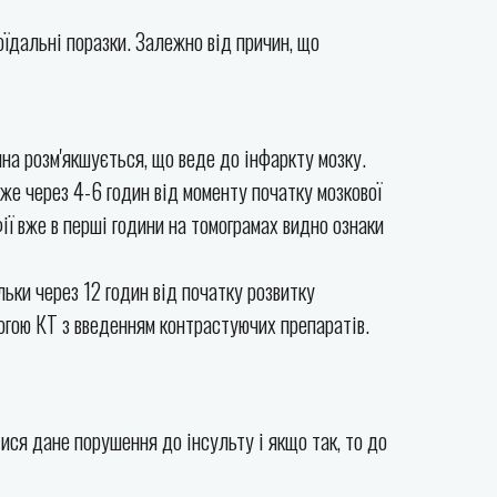
оїдальні поразки. Залежно від причин, що
ина розм'якшується, що веде до інфаркту мозку.
же через 4-6 годин від моменту початку мозкової
ії вже в перші години на томограмах видно ознаки
льки через 12 годин від початку розвитку
могою КТ з введенням контрастуючих препаратів.
ися дане порушення до інсульту і якщо так, то до