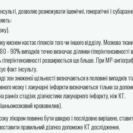
нсульті, дозволяє розмежувати ішемічні, геморагічні і субарахн
няють:
ку).
ку киснем настає гіпоксія того чи іншого відділу. Мозкова ткан
80 - 90% випадків точно визначає ділянки гіперінтенсивності в
ь гіперінтенсивності розширюється ще бльше. При МР-ангіограф
жує факт інсульту.
яді зон зниженої щільності визначаються в половині випадків ті
овного мозку і лакунарні інфаркти визначаються тільки за допо
а ранніх стадіях діагностики лакунарного інфаркту, ніж КТ.
ішньомозковий крововилив).
зку лікарем повинно бути швидко і послідовно вирішено, ставит
і поставити правильний діагноз допоможе КТ дослідження.