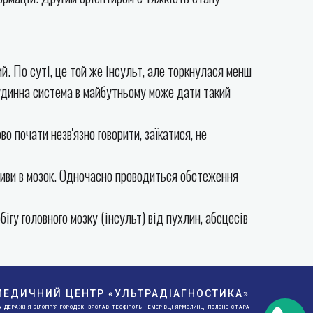
. По суті, це той же інсульт, але торкнулася менш
 судинна система в майбутньому може дати такий
 почати незв'язно говорити, заїкатися, не
ливи в мозок. Одночасно проводиться обстеження
гу головного мозку (інсульт) від пухлин, абсцесів
 «МЕДИЧНИЙ ЦЕНТР «УЛЬТРАДІАГНОСТИКА»
 ДЕРАЖНЯ БІЛОГІР'Я ГОРОДОК ІЗЯСЛАВ ТЕОФІПОЛЬ ЧЕМЕРІВЦІ ЯРМОЛИНЦІ ПОЛОНЕ СТАРА