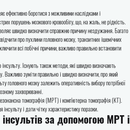
ляє ефективно боротися з можливими наслідками і
рих порушень мозкового кровообігу, що, на жаль, не рідкість.
зволяє швидко визначити справжню причину нездужання. Багато
свідчити про пухлини головного мозку, транзитних ішемічних
ключити всі побічні причини, важливо правильно встановити
о інсульту. Існують також методи, які швидко визначають
ку. Важливо зуміти правильно і швидко визначити, про який
льту головного мозку залежить оперативність вибору потрібної
йозному захворюванні.
езонансна томографія (МРТ) і комп'ютерна томографія (КТ).
 інсульту і дати чітку характеристику поразки.
 інсультів за допомогою МРТ і