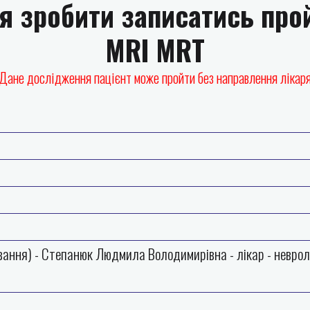
я зробити записатись про
MRI MRT
Дане дослідження пацієнт може пройти без направлення лікар
вання) - Степанюк Людмила Володимирівна - лікар - невроло