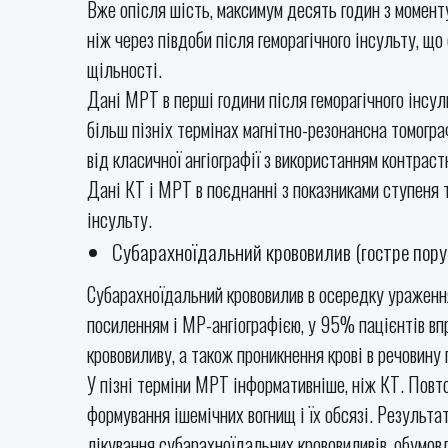
Вже опісля шість, максимум десять годин з моменту
ніж через півдоби після геморагічного інсульту, що
щільності.
Дані МРТ в перші години після геморагічного інсуль
більш пізніх термінах магнітно-резонансна томогра
від класичної ангіографії з використанням контраст
Дані КТ і МРТ в поєднанні з показниками ступеня т
інсульту.
Субарахноїдальний крововилив (гостре поруш
Субарахноїдальний крововилив в осередку ураження
посиленням і МР-ангіографією, у 95% пацієнтів вп
крововиливу, а також проникнення крові в речовину 
У пізні терміни МРТ інформативніше, ніж КТ. Повт
формування ішемічних вогнищ і їх обсязі. Результа
лікування субарахноїдальних крововиливів, обумов