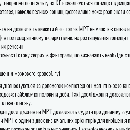
 геморагічного інсульту на КТ візуалізується вогнище підвищен
 стався, навколо великих вогнищ крововиливів може розпізнати оз
ту не дозволяють виявити його, так як МРТ не уловлює сигнали в
фія при геморагічному інфаркті виявляє розташування вогнища і
них речовин.
яжкості стану хворих, є факторами, що визначають необхідність
ення мозкового кровообігу).
 діагностуються за допомогою комп'ютерної і магнітно-резонанс
родовж найближчої половини доби. Такі дослідження дозволяют
головного мозку.
орні дослідження на МРТ дозволяють судити про динаміку звуж
ти МРТ є одним з двох визначальних орієнтирів для вирішення 
лених розривом артеріальних аневризм і артеріовенозних мальф