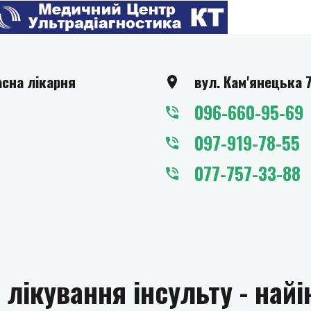
асна лікарня
вул. Кам'янецька 
096-660-95-69
097-919-78-55
077-757-33-88
і лікування інсульту - най