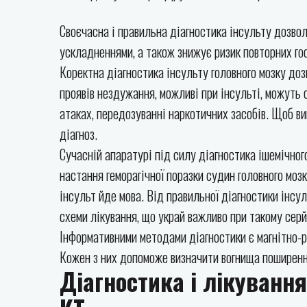
Своєчасна і правильна діагностика інсульту дозво
ускладненнями, а також знижує ризик повторних гост
Коректна діагностика інсульту головного мозку до
проявів нездужання, можливі при інсульті, можуть 
атаках, передозуванні наркотичних засобів. Щоб ви
діагноз.
Сучасній апаратурі під силу діагностика ішемічног
настання геморагічної поразки судин головного моз
інсульт йде мова. Від правильної діагностики інсу
схеми лікування, що украй важливо при такому сер
Інформативними методами діагностики є магнітно-р
Кожен з них допоможе визначити вогнища поширення
Діагностика і лікування