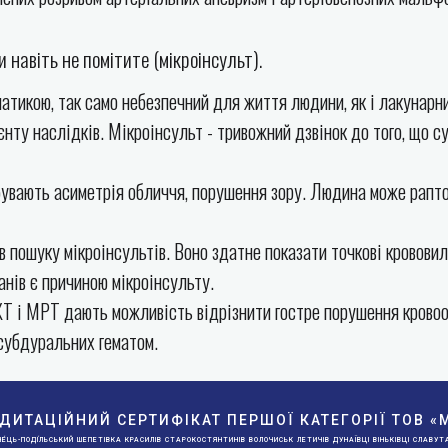
и навіть не помітите (мікроінсульт).
тикою, так само небезпечний для життя людини, як і лакунарний
ієнту наслідків. Мікроінсульт - тривожний дзвінок до того, що
увають асиметрія обличчя, порушення зору. Людина може раптово
 пошуку мікроінсультів. Воно здатне показати точкові кровови
анів є причиною мікроінсульту.
КТ і МРТ дають можливість відрізнити гостре порушення кровообі
 субдуральних гематом.
ЕДИТАЦІЙНИЙ СЕРТИФІКАТ ПЕРШОЇ КАТЕГОРІЇ ТОВ
́ЦЬ-ПОДІ́ЛЬСЬКИЙ ШЕПЕТІВКА КРАСИЛІВ СТАРОКОСТЯНТИНІВ ВОЛОЧИСЬК ЛЕТИЧІВ ДУНАЇВЦІ ВІНЬКІВЦІ СЛАВУТА