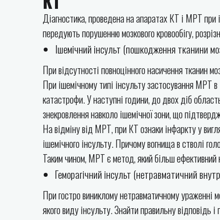
КТ
Діагностика, проведена на апаратах КТ і МРТ при і
передують порушенню мозкового кровообігу, розріз
Ішемічний інсульт (пошкодження тканини моз
При відсутності повноцінного насичення тканин моз
При ішемічному типі інсульту застосування МРТ в 
катастрофи. У наступні години, до двох діб област
знекровлення навколо ішемічної зони, що підтверд
На відміну від МРТ, при КТ ознаки інфаркту у вигл
ішемічного інсульту. Причому вогнища в стволі гол
Таким чином, МРТ є метод, який більш ефективний н
Геморагічний інсульт (нетравматичний внутр
При гостро виниклому нетравматичному ураженні мо
якого виду інсульту. Знайти правильну відповідь 