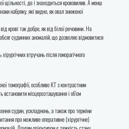
ої щільності, де і знаходиться крововилив. А менш
наки набряку, які видно, як овал зниженої
ід крові так добре, як від білої речовини. На
 обсяг судинних аномалій, що дозволяє відмовитися
 хірургічних втручань після геморагічного
ної томографії, особливо КТ з контрастним
ь встановити місцерозташування і об'єм
ення судин, ускладнень, а також про терміни
питання про можливе оперативне (хірургічне)
ормацій. Другим орієнтиром є тяжкість стану