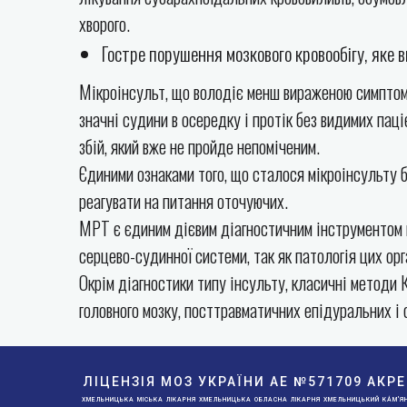
хворого.
Гостре порушення мозкового кровообігу, яке в
Мікроінсульт, що володіє менш вираженою симптома
значні судини в осередку і протік без видимих пац
збій, який вже не пройде непоміченим.
Єдиними ознаками того, що сталося мікроінсульту б
реагувати на питання оточуючих.
МРТ є єдиним дієвим діагностичним інструментом в
серцево-судинної системи, так як патологія цих орг
Окрім діагностики типу інсульту, класичні методи 
головного мозку, посттравматичних епідуральних і
ЛІЦЕНЗІЯ МОЗ УКРАЇНИ АE №571709 АКР
ХМЕЛЬНИЦЬКА МІСЬКА ЛІКАРНЯ ХМЕЛЬНИЦЬКА ОБЛАСНА ЛІКАРНЯ ХМЕЛЬНИЦЬКИЙ КА́М'ЯНЕ