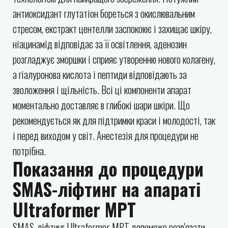
антиоксидант глутатіон бореться з окислювальним
стресом, екстракт центелли заспокоює і захищає шкіру,
ніацинамід відповідає за її освітлення, аденозин
розгладжує зморшки і сприяє утворенню нового колагену,
а гіалуронова кислота і пептиди відповідають за
зволоження і щільність. Всі ці компоненти апарат
моментально доставляє в глибокі шари шкіри. Що
рекомендується як для підтримки краси і молодості, так
і перед виходом у світ. Анестезія для процедури не
потрібна.
Показання до процедури
SMAS-ліфтинг на апараті
Ultraformer MPT
SMAS-ліфтинг Ultraformer MPT допоможе розв'язати