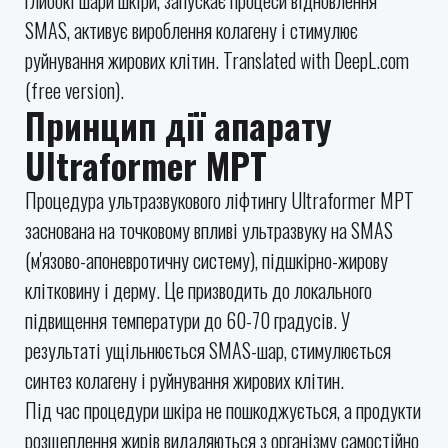
глибокі шари шкіри, запускає процеси відновлення
SMAS, активує вироблення колагену і стимулює
руйнування жирових клітин. Translated with DeepL.com
(free version).
Принцип дії апарату
Ultraformer MPT
Процедура ультразвукового ліфтингу Ultraformer МРТ
заснована на точковому впливі ультразвуку на SMAS
(м'язово-апоневротичну систему), підшкірно-жирову
клітковину і дерму. Це призводить до локального
підвищення температури до 60-70 градусів. У
результаті ущільнюється SMAS-шар, стимулюється
синтез колагену і руйнування жирових клітин.
Під час процедури шкіра не пошкоджується, а продукти
розщеплення жирів видаляються з організму самостійно