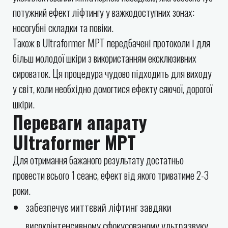
потужний ефект ліфтингу у важкодоступних зонах:
носогубні складки та повіки.
Також в Ultraformer МРТ передбачені протоколи і для
більш молодої шкіри з використанням ексклюзивних
сироваток. Ця процедура чудово підходить для виходу
у світ, коли необхідно домогтися ефекту сяючої, дорогої
шкіри.
Переваги апарату
Ultraformer MPT
Для отримання бажаного результату достатньо
провести всього 1 сеанс, ефект від якого триватиме 2-3
роки.
забезпечує миттєвий ліфтинг завдяки
високоінтенсивному сфокусованому ультразвуку,