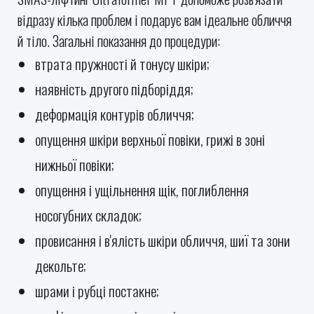
відразу кілька проблем і подарує вам ідеальне обличчя
й тіло. Загальні показання до процедури:
втрата пружності й тонусу шкіри;
наявність другого підборіддя;
деформація контурів обличчя;
опущення шкіри верхньої повіки, грижі в зоні
нижньої повіки;
опущення і ущільнення щік, поглиблення
носогубних складок;
провисання і в'ялість шкіри обличчя, шиї та зони
декольте;
шрами і рубці постакне;