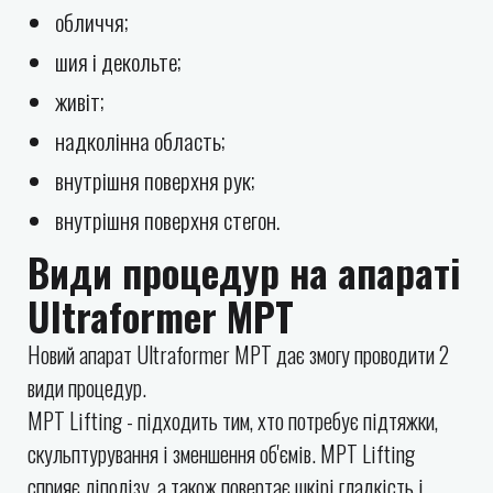
обличчя;
шия і декольте;
живіт;
надколінна область;
внутрішня поверхня рук;
внутрішня поверхня стегон.
Види процедур на апараті
Ultraformer MPT
Новий апарат Ultraformer MPT дає змогу проводити 2
види процедур.
MPT Lifting - підходить тим, хто потребує підтяжки,
скульптурування і зменшення об'ємів. MPT Lifting
сприяє ліполізу, а також повертає шкірі гладкість і