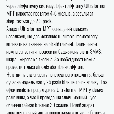
через лімфатичну систему. Ефект ліфтингу Ultraformer
MPT наростає протягом 4-6 місяців, а результат
зберігається до 2-3 років.
Апарат Ultraformer МРТ оснащений кількома
насадками, що дає можливість лікарю-косметологу
впливати на тканини на різній глибині. Таким чином,
можна запустити процеси на будь-якому рівні: SMAS,
шкіра і жирова клітковина. За необхідності можна
провести тільки ліполіз або тільки ліфтинг.
На відміну від апарату попереднього покоління, більш
сучасна модель має у 25 разів більше точок впливу. Тож
ефективність процедури на Ultraformer МРТ у кілька
разів вища, а час її проведення вдвічі менший - усе
обличчя займає близько 30 хвилин. Новий апарат
укомплектований мініатюрною насадкою, яка забезпечує