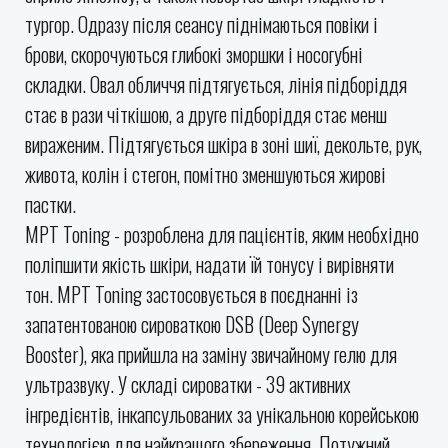
тургор. Одразу після сеансу піднімаються повіки і
брови, скорочуються глибокі зморшки і носогубні
складки. Овал обличчя підтягується, лінія підборіддя
стає в рази чіткішою, а друге підборіддя стає менш
вираженим. Підтягується шкіра в зоні шиї, декольте, рук,
живота, колін і стегон, помітно зменшуються жирові
пастки.
MPT Toning - розроблена для пацієнтів, яким необхідно
поліпшити якість шкіри, надати їй тонусу і вирівняти
тон. MPT Toning застосовується в поєднанні із
запатентованою сироваткою DSB (Deep Synergy
Booster), яка прийшла на заміну звичайному гелю для
ультразвуку. У складі сироватки - 39 активних
інгредієнтів, інкапсульованих за унікальною корейською
технологією для найкращого збереження. Потужний